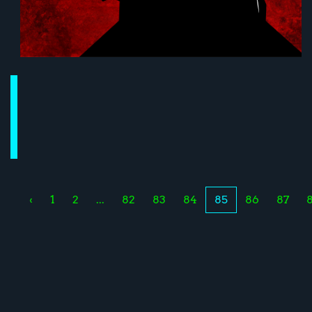
‹
1
2
...
82
83
84
85
86
87