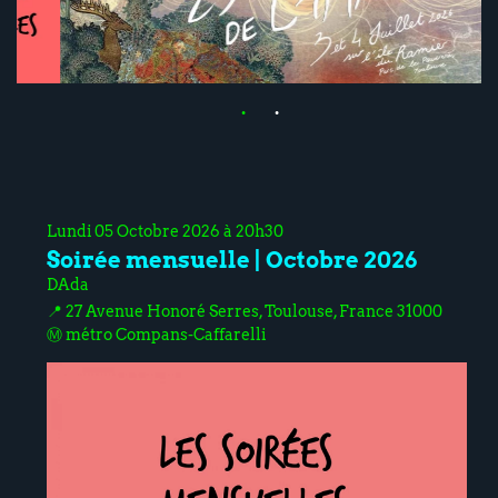
Lundi 05 Octobre 2026 à 20h30
Soirée mensuelle | Octobre 2026
DAda
📍 27 Avenue Honoré Serres, Toulouse, France 31000
Ⓜ️ métro Compans-Caffarelli