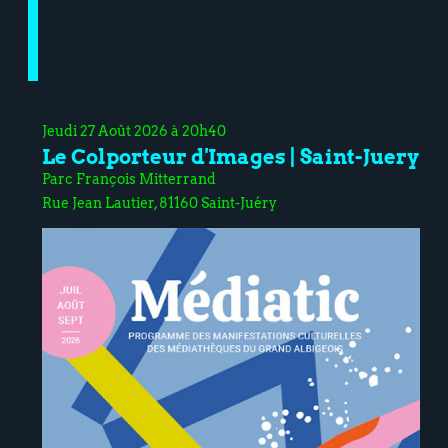
Jeudi 27 Août 2026 à 20h40
Le Colporteur d'Images | Saint-Juery
Parc François Mitterrand
Rue Jean Lautier, 81160 Saint-Juéry