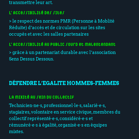
transmettre leur art.
L'accessibilité des sites
> le respect des normes PMR (Personne à Moblité
Réduite) d’accès et de circulation sur les sites
occupés et avec les salles partenaires
L'accessibilité au public sourd et malentendant
> grâce à un partenariat durable avec l’association
Sens Dessus Dessous.
DÉFENDRE L’EGALITE HOMMES-FEMMES
La mixité au sein du collectif
Technicien·ne·s, professionnel·le·s, salarié·e·s,
stagiaires, volontaire en service civique, membres du
collectif représenté·e·s, considéré·e·s et
rémunéré·e·s à égalité, organisé·e·s en équipes
mixtes.