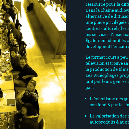
ressource pour la diff
Dans la chaîne audiov
alternative de diffusio
une place privilégié
centres culturels, les
les services d’insertio
Également identifiés 
développent l’encadrem
Le format court a peu 
télévision et trouve sa
la production de films
Les Vidéophages propo
tant par leurs genres q
par :
L’éclectisme des gen
son fond & par la si
La valorisation des 
autoproduits & aux 