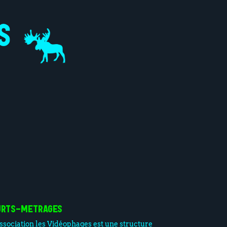
URTS-METRAGES
association les Vidéophages est une structure