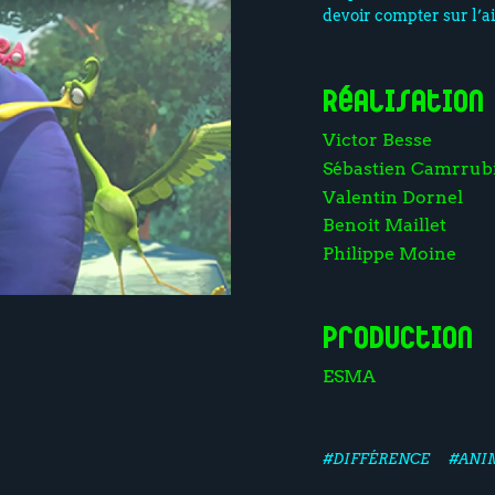
devoir compter sur l’ai
Réalisation
Victor Besse
Sébastien Camrrub
Valentin Dornel
Benoit Maillet
Philippe Moine
Production
ESMA
#DIFFÉRENCE
#ANI