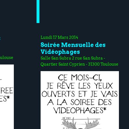
s
Lundi 17 Mars 2014
Soirée Mensuelle des
Vidéophages
oulouse
Salle San Subra 2 rue San Subra -
Quartier Saint Cyprien - 31300 Toulouse