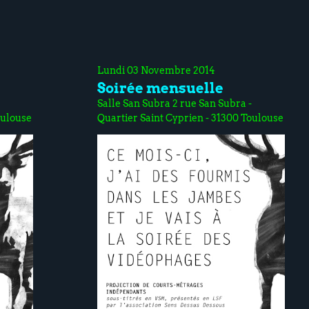
Lundi 03 Novembre 2014
Soirée mensuelle
Salle San Subra 2 rue San Subra -
oulouse
Quartier Saint Cyprien - 31300 Toulouse