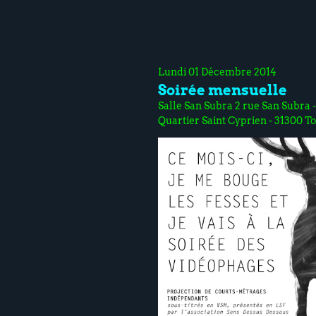
Lundi 01 Décembre 2014
Soirée mensuelle
Salle San Subra 2 rue San Subra -
Quartier Saint Cyprien - 31300 T