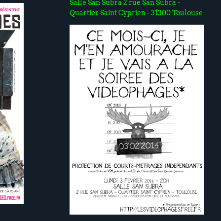
Salle San Subra 2 rue San Subra -
Quartier Saint Cyprien - 31300 Toulouse