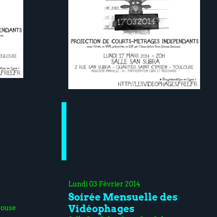
Lundi 03 Février 2014
Soirée Mensuelle des
Vidéophages
louse