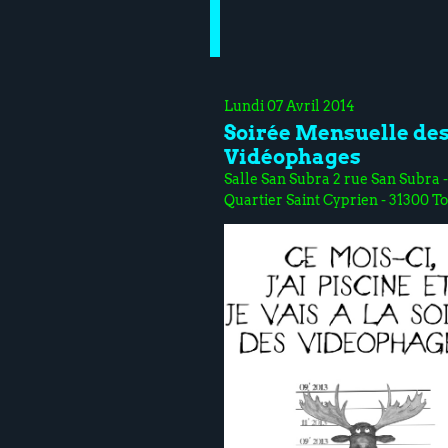
Lundi 07 Avril 2014
Soirée Mensuelle de
Vidéophages
Salle San Subra 2 rue San Subra -
Quartier Saint Cyprien - 31300 T