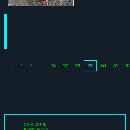
‹
1
2
...
76
77
78
79
80
81
8
CATALOGUE
RESSOURCES