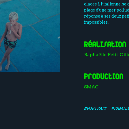
glaces à l’italienne, se
plage d'une mer polluée
réponse à ses deux peti
impossibles.
Réalisation
Raphaëlle Petit-Gill
Production
SMAC
#PORTRAIT
#FAMIL