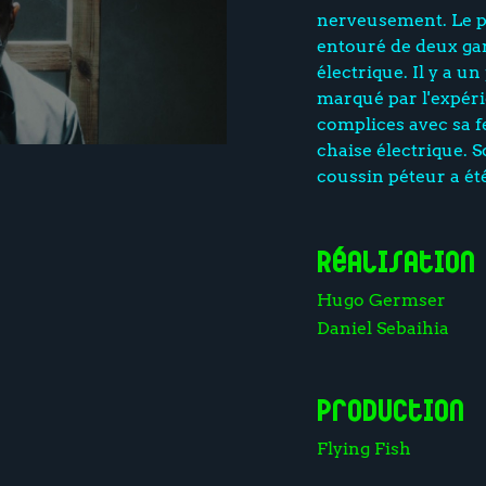
nerveusement. Le pè
entouré de deux gar
électrique. Il y a un
marqué par l'expér
complices avec sa fe
chaise électrique. 
coussin péteur a ét
Réalisation
Hugo Germser
Daniel Sebaihia
Production
Flying Fish