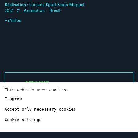
Réalisation :
Luciana Eguti
Paulo Muppet
2012
2'
Animation
Brésil
+ d'infos
CATALOGUE
RESSOURCES
This website uses cookies.
RÉSEAUX SOCIAUX / NEWSLETTER
I agree
CONTACTEZ-NOUS
MENTIONS LÉGALES
Accept only necessary cookies
Cookie settings