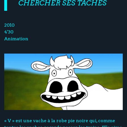
CHERCHER SES TACHES
2010
4'30
Animation
« V » est une vache à la robe pie noire qui, comme