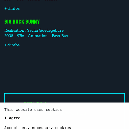
+ d'infos
BIG BUCK BUNNY
Réalisation :
Sacha Goedegebure
2008
9'56
Animation
Pays-Bas
+ d'infos
CATALOGUE
RESSOURCES
This website uses cookies.
RÉSEAUX SOCIAUX / NEWSLETTER
I agree
CONTACTEZ-NOUS
MENTIONS LÉGALES
Accept only necessary cookies