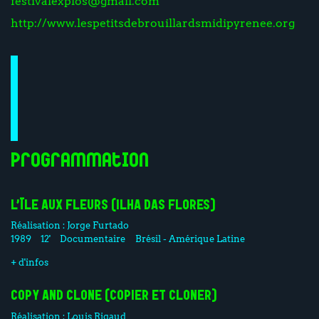
festivalexplos@gmail.com
http://www.lespetitsdebrouillardsmidipyrenee.org
Programmation
L’ÎLE AUX FLEURS (ILHA DAS FLORES)
Réalisation :
Jorge Furtado
1989
12'
Documentaire
Brésil - Amérique Latine
+ d'infos
COPY AND CLONE (COPIER ET CLONER)
Réalisation :
Louis Rigaud