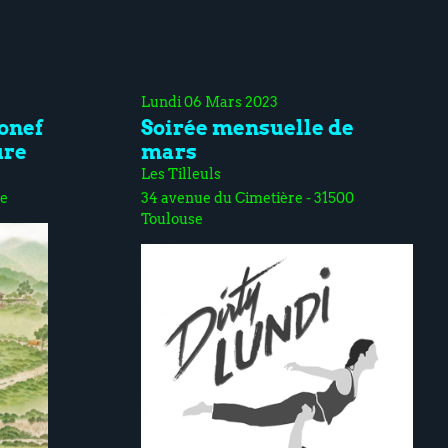
Lundi 06 Mars 2023
onef
Soirée mensuelle de
ure
mars
Les Tilleuls
se
34 avenue du Cimetière - 31500
Toulouse