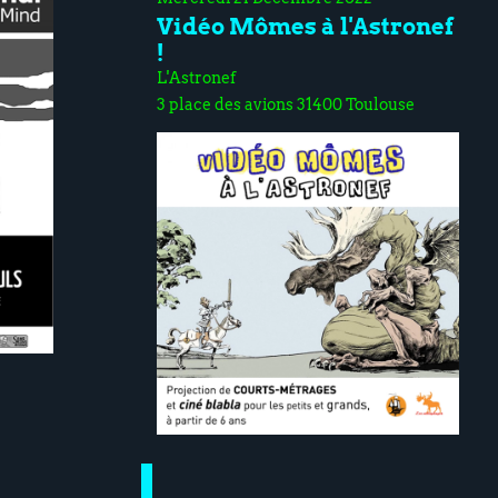
Vidéo Mômes à l'Astronef
!
L'Astronef
3 place des avions 31400 Toulouse