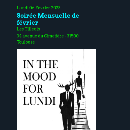
Lundi 06 Février 2023
Soirée Mensuelle de
février
Les Tilleuls
34 avenue du Cimetière - 31500
Toulouse