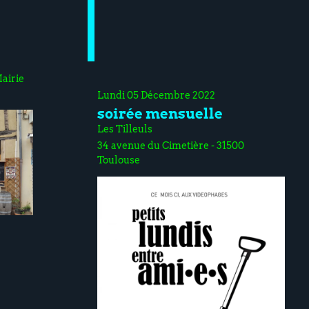
O
Mairie
Lundi 05 Décembre 2022
soirée mensuelle
Les Tilleuls
34 avenue du Cimetière - 31500
Toulouse