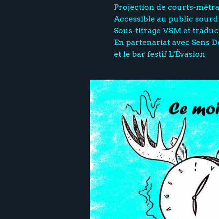
Projection de courts-métra
Accessible au public sour
Sous-titrage VSM et traduc
En partenariat avec Sens 
et le bar festif L'Évasion