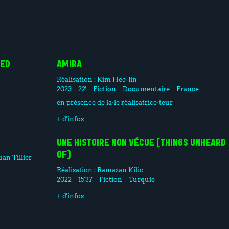
VED
AMIRA
Réalisation :
Kim Hee-Jin
2023
22'
Fiction
Documentaire
France
en présence de la·le réalisatrice·teur
+ d'infos
UNE HISTOIRE NON VÉCUE (THINGS UNHEARD
OF)
uan Tillier
Réalisation :
Ramazan Kilic
2022
15'37
Fiction
Turquie
+ d'infos