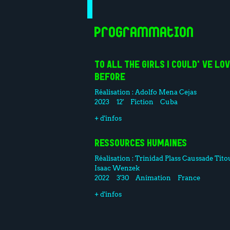
Programmation
TO ALL THE GIRLS I COULD'VE LO
BEFORE
Réalisation :
Adolfo Mena Cejas
2023
12'
Fiction
Cuba
+ d'infos
RESSOURCES HUMAINES
Réalisation :
Trinidad Plass Caussade
Tito
Isaac Wenzek
2022
3'30
Animation
France
+ d'infos