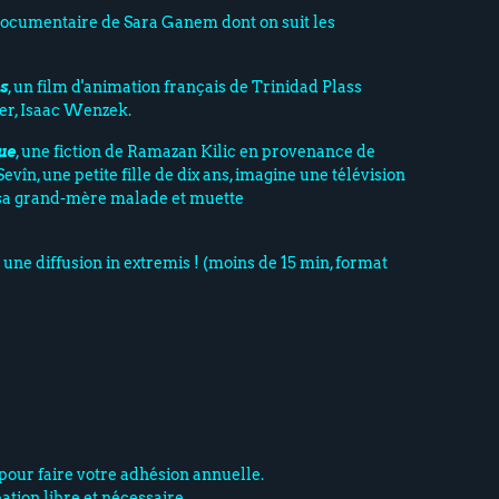
documentaire de Sara Ganem dont on suit les
s
, un film d'animation français de Trinidad Plass
ier, Isaac Wenzek.
ue
, une fiction de Ramazan Kilic en provenance de
vîn, une petite fille de dix ans, imagine une télévision
sa grand-mère malade et muette
une diffusion in extremis ! (moins de 15 min, format
pour faire votre adhésion annuelle.
pation libre et nécessaire