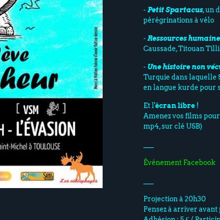
-
Petit Spartacus
, un 
pérégrinations à vélo
-
Ressources humaine
Caussade, Titouan Till
-
Une histoire non véc
Turquie dans laquelle Se
en langue kurde pour 
Et l'
écran libre
!
Amenez vos films pour 
mp4, sur clé USB)
___
Événement Facebook
___
Projection à 20h30
Pensez à arriver avant 
Adhésion : 5 € / Partici