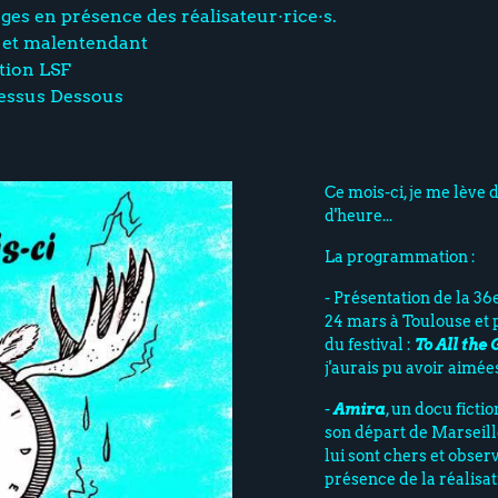
ges en présence des réalisateur·rice·s.
d et malentendant
tion LSF
Dessus Dessous
Ce mois-ci, je me lève 
d'heure...
La programmation :
- Présentation de la 36e
24 mars à Toulouse et 
du festival :
To All the 
j'aurais pu avoir aimée
-
Amira
, un docu ficti
son départ de Marseille 
lui sont chers et obser
présence de la réalisat