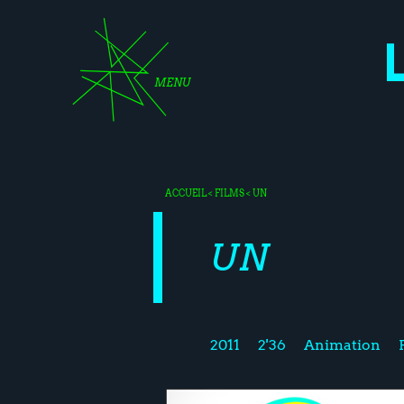
MENU
ACCUEIL
<
FILMS
< UN
UN
2011
2'36
Animation