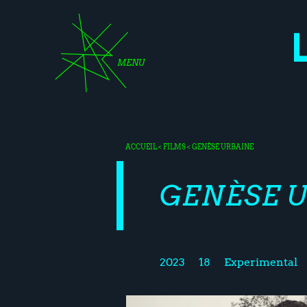
MENU
ACCUEIL
<
FILMS
< GENÈSE URBAINE
GENÈSE 
2023
18
Experimental