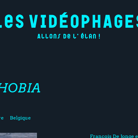
Allons de l'élan !
HOBIA
re
Belgique
François De Jonge e