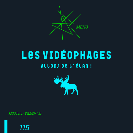
MENU
Allons de l'élan !
ACCUEIL
<
FILMS
< 115
115