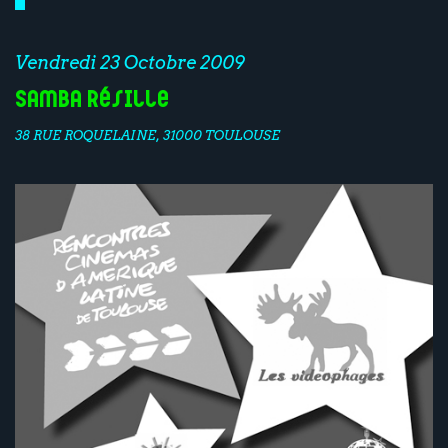
Vendredi 23 Octobre 2009
Samba Résille
38 RUE ROQUELAINE, 31000 TOULOUSE