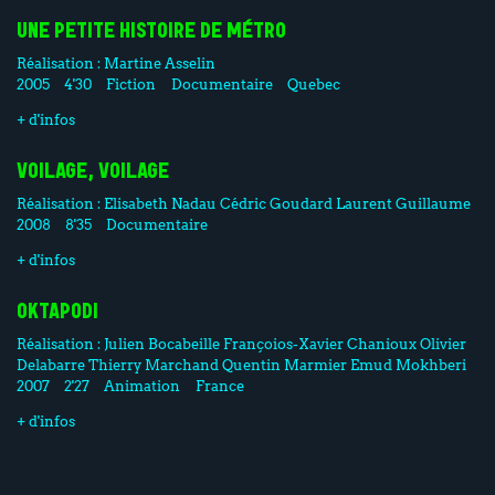
UNE PETITE HISTOIRE DE MÉTRO
Réalisation :
Martine Asselin
2005
4'30
Fiction
Documentaire
Quebec
+ d'infos
VOILAGE, VOILAGE
Réalisation :
Elisabeth Nadau
Cédric Goudard
Laurent Guillaume
2008
8'35
Documentaire
+ d'infos
OKTAPODI
Réalisation :
Julien Bocabeille
Françoios-Xavier Chanioux
Olivier
Delabarre
Thierry Marchand
Quentin Marmier
Emud Mokhberi
2007
2'27
Animation
France
+ d'infos