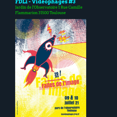
FDLi - Vidéophages #3
Jardin de l'Observatoire 1 Rue Camille
Flammarion 31500 Toulouse