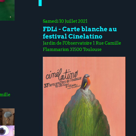
Samedi 10 Juillet 2021
FDLi - Carte blanche au
festival Cinelatino
Jardin de l'Observatoire 1 Rue Camille
Flammarion 31500 Toulouse
mille