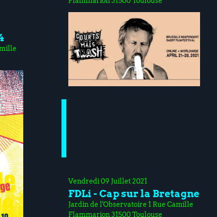
Flammarion 31500 Toulouse
4
mille
Vendredi 09 Juillet 2021
FDLi - Cap sur la Bretagne
Jardin de l'Observatoire 1 Rue Camille
Flammarion 31500 Toulouse