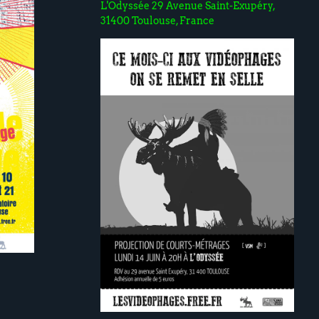
L'Odyssée 29 Avenue Saint-Exupéry,
31400 Toulouse, France