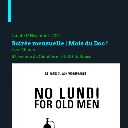
Lundi 07 Novembre 2022
Soirée mensuelle | Mois du Doc !
Les Tilleuls
34 avenue du Cimetière - 31500 Toulouse