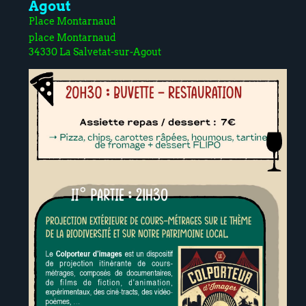
Agout
Place Montarnaud
place Montarnaud
34330 La Salvetat-sur-Agout