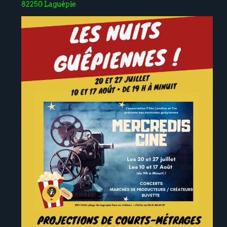
82250 Laguépie