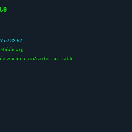
ble
67 67 32 52
-table.org
ble.wixsite.com/cartes-sur-table