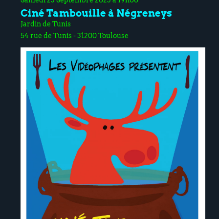
Samedi 23 Septembre 2023 à 19h00
Ciné Tambouille à Négreneys
Jardin de Tunis
54 rue de Tunis - 31200 Toulouse