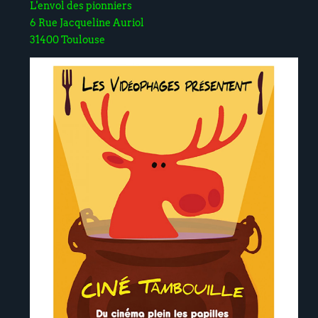
L'envol des pionniers
6 Rue Jacqueline Auriol
31400 Toulouse