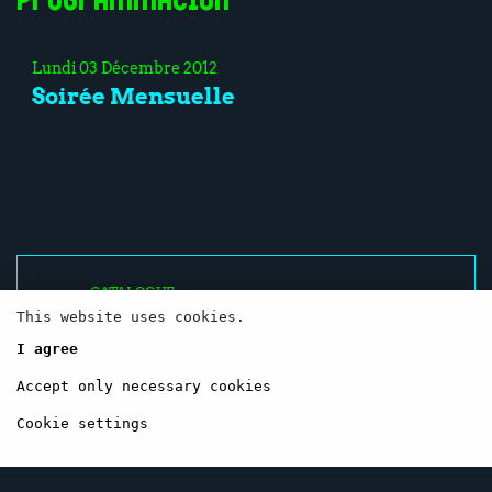
Programmation
Lundi 03 Décembre 2012
Soirée Mensuelle
CATALOGUE
RESSOURCES
This website uses cookies.
RÉSEAUX SOCIAUX / NEWSLETTER
I agree
CONTACTEZ-NOUS
MENTIONS LÉGALES
Accept only necessary cookies
Cookie settings