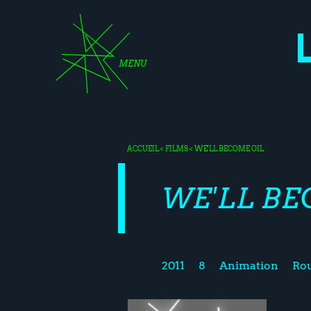
MENU
ACCUEIL
<
FILMS
< WE'LL BECOME OIL
WE'LL BE
2011
8
Animation
Ro