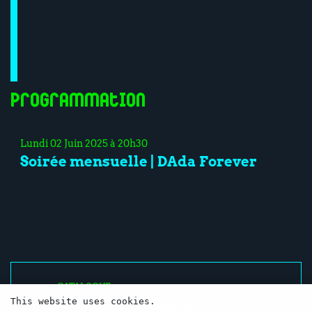
Programmation
Lundi 02 Juin 2025 à 20h30
Soirée mensuelle | DAda Forever
CATALOGUE
RESSOURCES
This website uses cookies.
RÉSEAUX SOCIAUX / NEWSLETTER