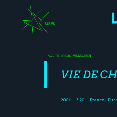
MENU
ACCUEIL
<
FILMS
< VIE DE CHIEN
VIE DE C
2004
3'20
France - Eur