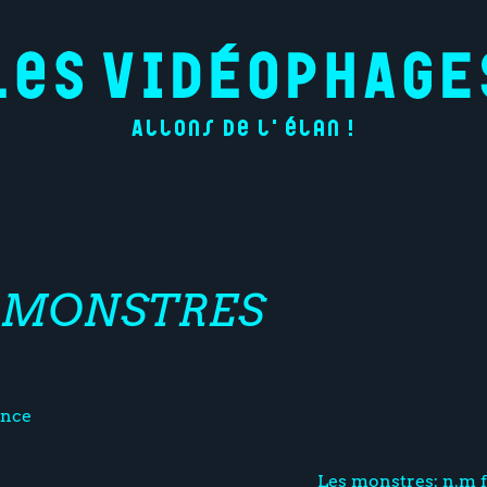
Allons de l'élan !
S MONSTRES
ance
Les monstres: n.m f