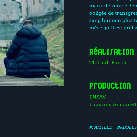
maux de ventre depu
obligée de transgres
sang humain plus tô
mère qu’il est prêt
Réalisation
Thibault Puech
Production
ENSAV
Lousiane Amourett
#FAMILLE
#ADOLES