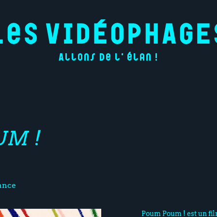
Allons de l'élan !
UM !
ance
Poum Poum ! est un film