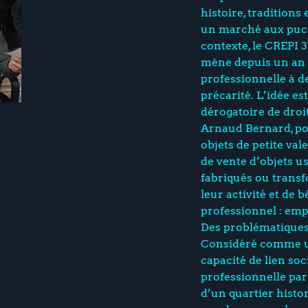
histoire, traditions
un marché aux puces
contexte, le CREPI 3
mène depuis un an u
professionnelle à d
précarité. L’idée es
dérogatoire de droi
Arnaud Bernard, po
objets de petite val
de vente d’objets us
fabriqués ou transf
leur activité et de
professionnel : emp
Des problématiques 
Considéré comme une
capacité de lien soci
professionnelle par 
d’un quartier histo