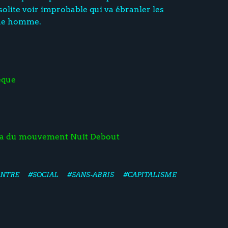
solite voir improbable qui va ébranler les
une homme.
èque
a du mouvement Nuit Debout
NTRE
#SOCIAL
#SANS-ABRIS
#CAPITALISME