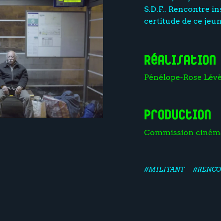
S.D.F.. Rencontre in
certitude de ce je
Réalisation
Pénélope-Rose Lév
Production
Commission ciném
#MILITANT
#RENCO