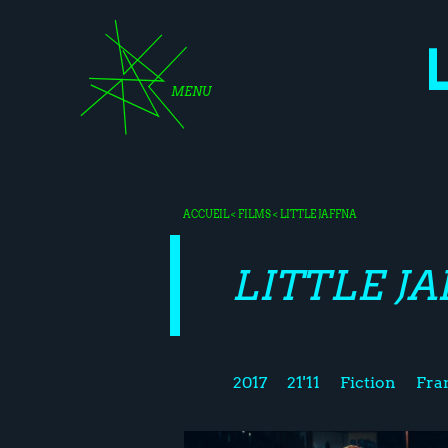
MENU
ACCUEIL
<
FILMS
< LITTLE JAFFNA
LITTLE J
2017
21'11
Fiction
Fra