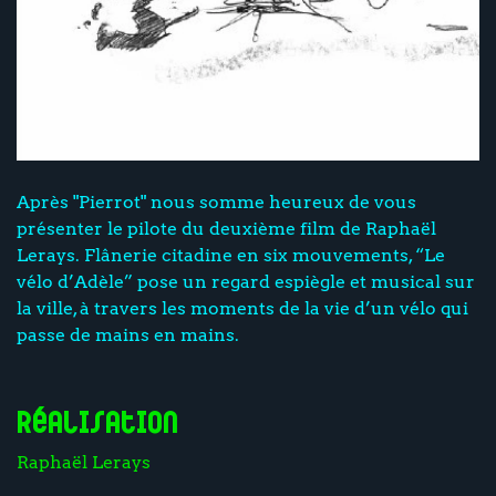
Après "Pierrot" nous somme heureux de vous
présenter le pilote du deuxième film de Raphaël
Lerays. Flânerie citadine en six mouvements, “Le
vélo d’Adèle” pose un regard espiègle et musical sur
la ville, à travers les moments de la vie d’un vélo qui
passe de mains en mains.
Réalisation
Raphaël Lerays