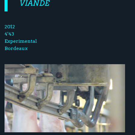
VIANDE
2012
4'43
Experimental
Bordeaux