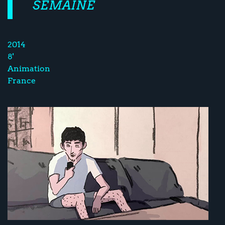
SEMAINE
2014
8'
Animation
France