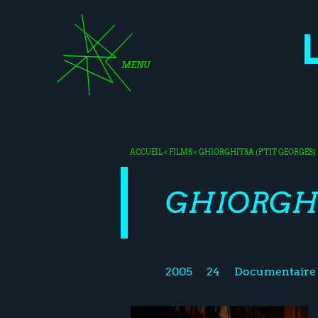
MENU
ACCUEIL
<
FILMS
< GHIORGHITSA (P'TIT GEORGES)
GHIORGHI
2005
24
Documentaire