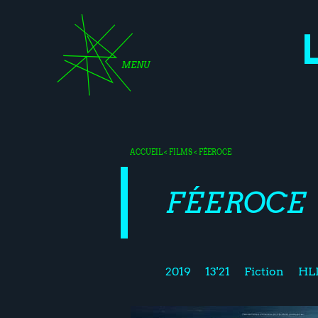
MENU
ACCUEIL
<
FILMS
< FÉEROCE
FÉEROCE
2019
13'21
Fiction
HLM