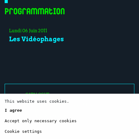
Programmation
Lundi 06 Juin 2011
Les Vidéophages
CATALOGUE
RESSOURCES
This website uses cookies.
RÉSEAUX SOCIAUX / NEWSLETTER
I agree
CONTACTEZ-NOUS
MENTIONS LÉGALES
Accept only necessary cookies
Cookie settings