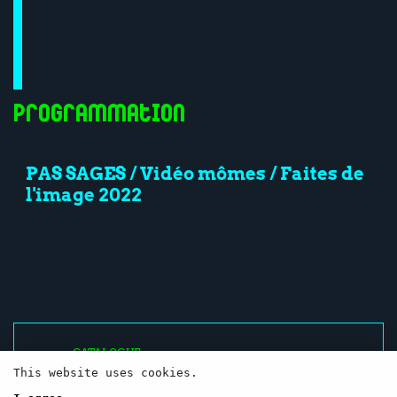
Programmation
PAS SAGES / Vidéo mômes / Faites de
l'image 2022
CATALOGUE
RESSOURCES
This website uses cookies.
RÉSEAUX SOCIAUX / NEWSLETTER