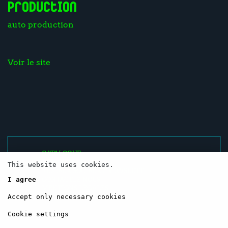
Production
auto production
Voir le site
CATALOGUE
RESSOURCES
This website uses cookies.
RÉSEAUX SOCIAUX / NEWSLETTER
I agree
CONTACTEZ-NOUS
MENTIONS LÉGALES
Accept only necessary cookies
Cookie settings