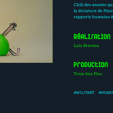
Chili des années qua
la dictature de Pin
rapports humains ét
Réalisation
Luis Briceno
Production
Trois fois Plus
#MILITANT
#HUMO