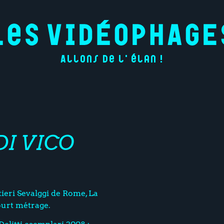
Allons de l'élan !
DI VICO
ieri Sevalggi de Rome, La
ourt métrage.