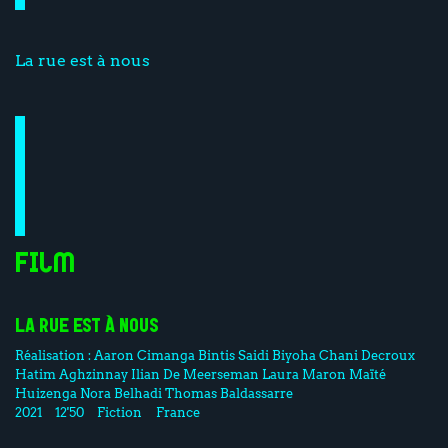
La rue est à nous
Film
LA RUE EST À NOUS
Réalisation :
Aaron Cimanga
Bintis Saidi Biyoha
Chani Decroux
Hatim Aghzinnay
Ilian De Meerseman
Laura Maron
Maïté
Huizenga
Nora Belhadi
Thomas Baldassarre
2021
12'50
Fiction
France