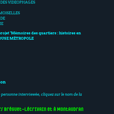
ale DES VIDEOPHAGES
EMOISELLES
ADE
ME
projet "Mémoires des quartiers : histoires en
LOUSE MÉTROPOLE
ion
e personne interviewée, cliquez sur le nom de la
rs Bréguet-Lécrivain et à Montaudran