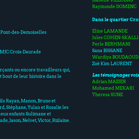
Raymonde DOMENC
Dans le quartier Cr
Eline LAMANDE
C Pont-des-Demoiselles
Jules COHEN-SKALLI
Perle BERHMANI
Sana BISSANE
 MJC Croix-Daurade
Wardiya BOUDAOUD
Zoé Kim LAURENT
çants ou encore travailleurs qui,
Les témoignages voix
t bout de leur histoire dans le
Adrian MAZIER
Mohamed MEKARI
Theresa SUNE
ils Rayan, Manon, Bruno et
rd, Stéphane, Yulan et Rosalie les
 deux enfants Sulimane et
e, Jason, Nelvet, Victor, Rizlaine.