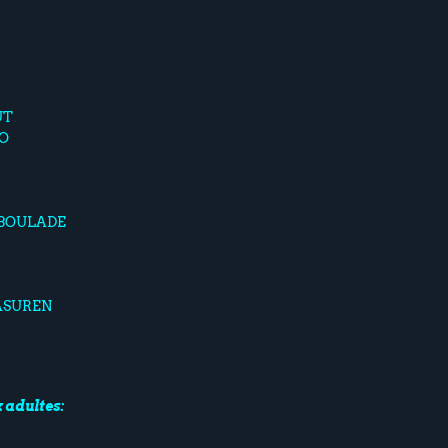
UT
IO
 BOULADE
ASUREN
 adultes: