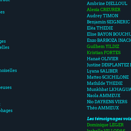
Ambrine DJELLOUL
Alexia CREURER
les
Audrey TIMON
Benjamin SEIGNERIC
Eléa THEDIE
Elise BAYON BOUCH
Enzo BARBOZA INAC
ges
Guilhem YILDIZ
elles
Kristian FORTES
Hanaé OLIVIER
Justine DESPLANTEZ
oiselles
Lyana SALIBER
Matteo SCICHILONE
Mathilde THEDIE
leuses
Munkhbat LKHAGU
Naola AMMEUX
Nio DAYRENS VIERS
:
Théo AMMEUX
phages
Les témoignages voix
Dominique LEGER
Isabelle VILLODAS