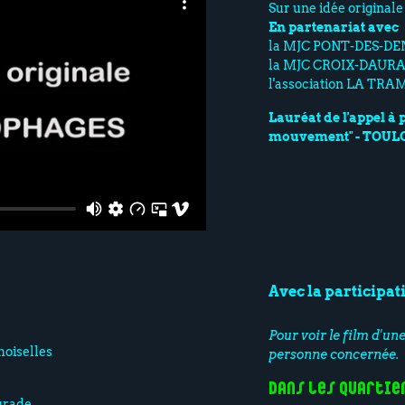
Sur une idée origin
En partenariat avec
la MJC PONT-DES-D
la MJC CROIX-DAUR
l'association LA TRA
Lauréat de l'appel à 
mouvement" - TOU
Avec la participat
Pour voir le film d'un
oiselles
personne concernée.
Dans les quartie
urade