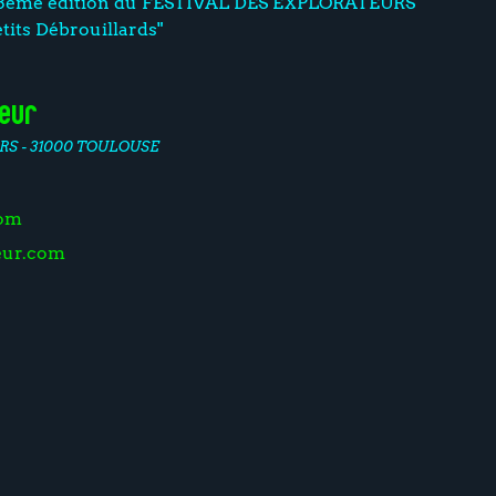
la 3ème édition du FESTIVAL DES EXPLORATEURS
tits Débrouillards"
deur
RS - 31000 TOULOUSE
com
eur.com