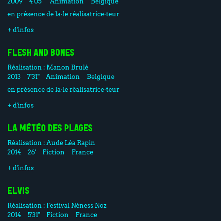
2009
4'05"
Animation
Belgique
en présence de la·le réalisatrice·teur
+ d'infos
FLESH AND BONES
Réalisation :
Manon Brulé
2013
7'31"
Animation
Belgique
en présence de la·le réalisatrice·teur
+ d'infos
LA MÉTÉO DES PLAGES
Réalisation :
Aude Léa Rapin
2014
26'
Fiction
France
+ d'infos
ELVIS
Réalisation :
Festival Néness Noz
2014
5'31"
Fiction
France