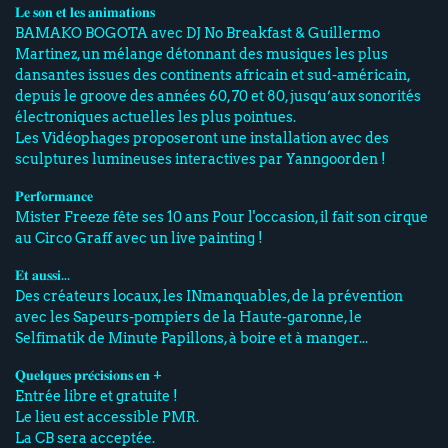
𝐋𝐞 𝐬𝐨𝐧 𝐞𝐭 𝐥𝐞𝐬 𝐚𝐧𝐢𝐦𝐚𝐭𝐢𝐨𝐧𝐬
BAMAKO BOGOTA avec DJ No Breakfast & Guillermo
Martinez, un mélange détonnant des musiques les plus
dansantes issues des continents africain et sud-américain,
depuis le groove des années 60, 70 et 80, jusqu’aux sonorités
électroniques actuelles les plus pointues.
Les Vidéophages proposeront une installation avec des
sculptures lumineuses interactives par Yanngoorden !
𝐏𝐞𝐫𝐟𝐨𝐫𝐦𝐚𝐧𝐜𝐞
Mister Freeze fête ses 10 ans Pour l'occasion, il fait son cirque
au Circo Graff avec un live painting !
𝐄𝐭 𝐚𝐮𝐬𝐬𝐢...
Des créateurs locaux, les INmanquables, de la prévention
avec les Sapeurs-pompiers de la Haute-garonne, le
Selfimatik de Minute Papillons, à boire et à manger...
𝐐𝐮𝐞𝐥𝐪𝐮𝐞𝐬 𝐩𝐫𝐞́𝐜𝐢𝐬𝐢𝐨𝐧𝐬 𝐞𝐧 +
Entrée libre et gratuite !
Le lieu est accessible PMR.
La CB sera acceptée.