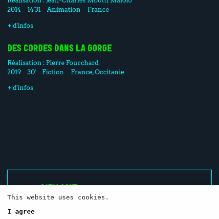
Réalisation :
Jean-Charles Mbotti Malolo
2014
14'31
Animation
France
+ d'infos
DES CORDES DANS LA GORGE
Réalisation :
Pierre Fourchard
2019
30'
Fiction
France, Occitanie
+ d'infos
CATALOGUE
RESSOURCES
This website uses cookies.
RÉSEAUX SOCIAUX / NEWSLETTER
I agree
CONTACTEZ-NOUS